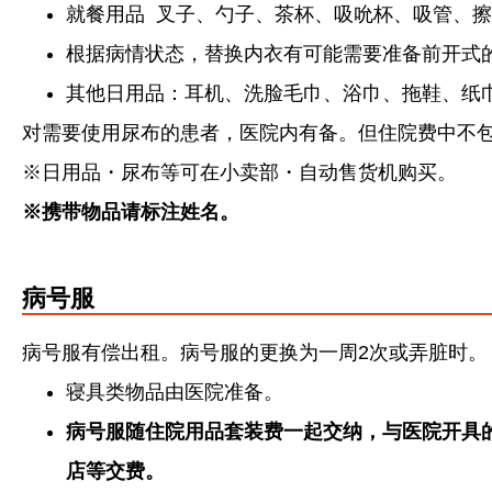
就餐用品 叉子、勺子、茶杯、吸吮杯、吸管、擦
根据病情状态，替换内衣有可能需要准备前开式
其他日用品：耳机、洗脸毛巾、浴巾、拖鞋、纸
对需要使用尿布的患者，医院内有备。但住院费中不
※日用品・尿布等可在小卖部・自动售货机购买。
※
携带物品
请标注姓名。
病号服
病号服有偿出租。病号服的更换为一周2次或弄脏时。
寝具类物品由医院准备。
病号服随住院用品套装费一起交纳，
与
医院开具
店等交费。