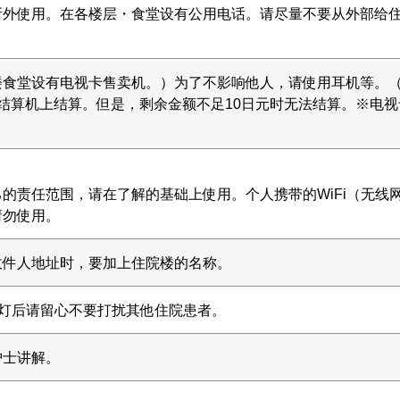
所外使用。在各楼层・食堂设有公用电话。请尽量不要从外部给
楼食堂设有电视卡售卖机。）为了不影响他人，请使用耳机等。
结算机上结算。但是，剩余金额不足10日元时无法结算。※电视
的责任范围，请在了解的基础上使用。个人携带的WiFi（无线
请勿使用。
收件人地址时，要加上住院楼的名称。
和熄灯后请留心不要打扰其他住院患者。
护士讲解。