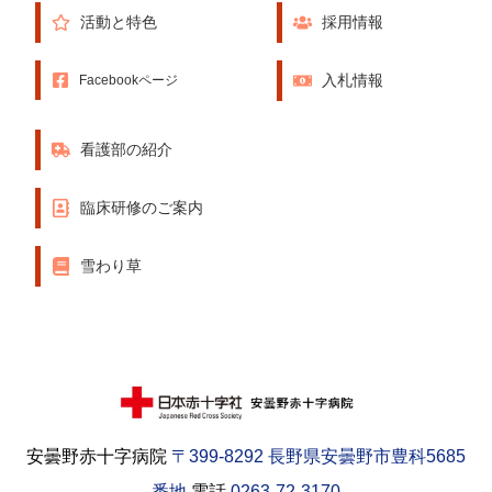
活動と特色
採用情報
入札情報
Facebookページ
看護部の紹介
臨床研修のご案内
雪わり草
安曇野赤十字病院
〒399-8292 長野県安曇野市豊科5685
番地
電話
0263-72-3170