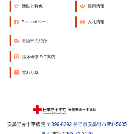
活動と特色
採用情報
入札情報
Facebookページ
看護部の紹介
臨床研修のご案内
雪わり草
安曇野赤十字病院
〒399-8292 長野県安曇野市豊科5685
番地
電話
0263-72-3170