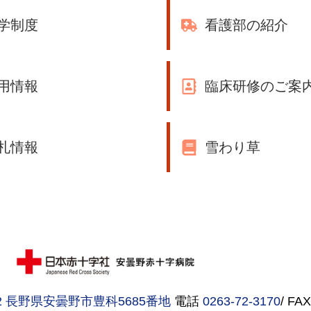
学制度
看護部の紹介
用情報
臨床研修のご案
札情報
雪わり草
292 長野県安曇野市豊科5685番地
電話
0263-72-3170
/ FA