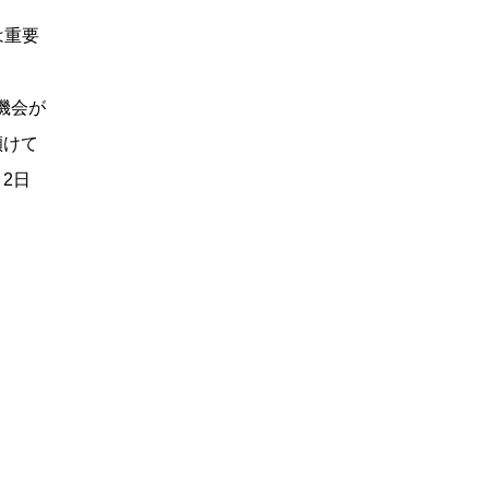
は重要
機会が
傾けて
2日