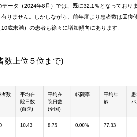
のデータ（2024年8月）では、既に32.1％となっており
り有りません。しかしながら、前年度より患者数は回復
10歳未満）の患者も徐々に増加傾向にあります。
者数上位５位まで)
患者数
平均在
平均在
転院率
平均年
患
院日数
院日数
齢
パ
(自院)
(全国)
0
10.43
8.75
0.00%
77.33