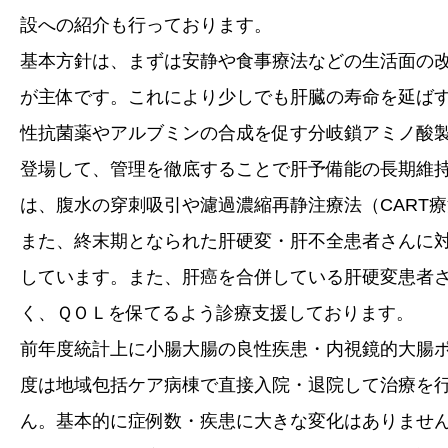
設への紹介も行っております。
基本方針は、まずは安静や食事療法などの生活面の
が主体です。これにより少しでも肝臓の寿命を延ば
性抗菌薬やアルブミンの合成を促す分岐鎖アミノ酸
登場して、管理を徹底することで肝予備能の長期維
は、腹水の穿刺吸引や濾過濃縮再静注療法（CART
また、終末期となられた肝硬変・肝不全患者さんに
しています。また、肝癌を合併している肝硬変患者
く、ＱＯＬを保てるよう診療支援しております。
前年度統計上に小腸大腸の良性疾患・内視鏡的大腸
度は地域包括ケア病棟で直接入院・退院して治療を
ん。基本的に症例数・疾患に大きな変化はありませ