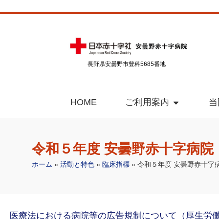
長野県安曇野市豊科5685番地
HOME
ご利用案内
当
令和５年度 安曇野赤十字病院
ホーム
»
活動と特色
»
臨床指標
»
令和５年度 安曇野赤十字
医療法における病院等の広告規制について（厚生労