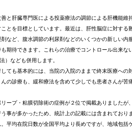
改善と肝臓専門医による投薬療法の調節による肝機能維
すことを目標としています。最近は、肝性脳症に対する
製剤など、腹水調節の利尿剤などのいくつかの新しい内
持も期待できます。これらの治療でコントロール出来な
療法）なども併用します。
対しても基本的には、当院の入院のままで終末医療への
さんの診療も、緩和療法を含めて少しでも患者さんが苦
ポリープ・粘膜切除術の症例が２位で掲載ありましたが
行う事が多かったため、統計上の記載には含まれており
ん。平均在院日数が全国平均より長めですが、地域包括