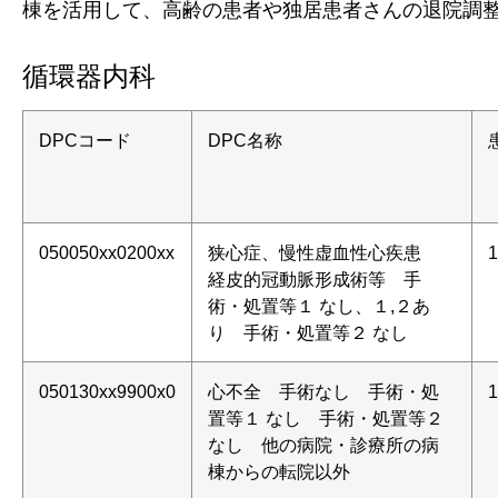
棟を活用して、高齢の患者や独居患者さんの退院調
循環器内科
DPCコード
DPC名称
050050xx0200xx
狭心症、慢性虚血性心疾患
1
経皮的冠動脈形成術等 手
術・処置等１ なし、１,２あ
り 手術・処置等２ なし
050130xx9900x0
心不全 手術なし 手術・処
1
置等１ なし 手術・処置等２
なし 他の病院・診療所の病
棟からの転院以外