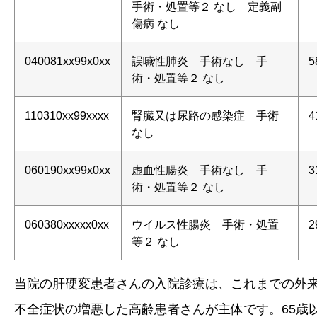
手術・処置等２ なし 定義副
傷病 なし
040081xx99x0xx
誤嚥性肺炎 手術なし 手
5
術・処置等２ なし
110310xx99xxxx
腎臓又は尿路の感染症 手術
4
なし
060190xx99x0xx
虚血性腸炎 手術なし 手
3
術・処置等２ なし
060380xxxxx0xx
ウイルス性腸炎 手術・処置
2
等２ なし
当院の肝硬変患者さんの入院診療は、これまでの外
不全症状の増悪した高齢患者さんが主体です。65歳