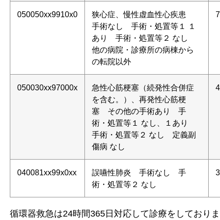
050050xx9910x0
狭心症、慢性虚血性心疾患
7
手術なし 手術・処置等１ １
あり 手術・処置等２ なし
他の病院・診療所の病棟から
の転院以外
050030xx97000x
急性心筋梗塞（続発性合併症
4
を含む。）、再発性心筋梗
塞 その他の手術あり 手
術・処置等１ なし、１あり
手術・処置等２ なし 定義副
傷病 なし
040081xx99x0xx
誤嚥性肺炎 手術なし 手
3
術・処置等２ なし
循環器救急は24時間365日対応して診療をしており