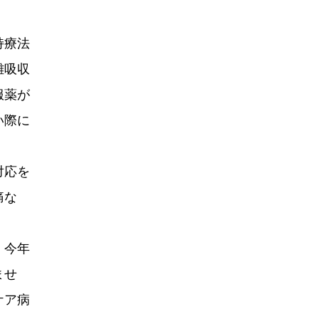
持療法
難吸収
服薬が
い際に
対応を
痛な
、今年
ませ
ケア病