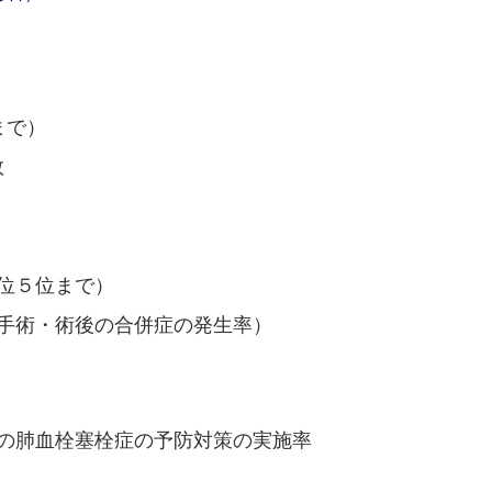
まで）
数
位５位まで）
手術・術後の合併症の発生率）
の肺血栓塞栓症の予防対策の実施率