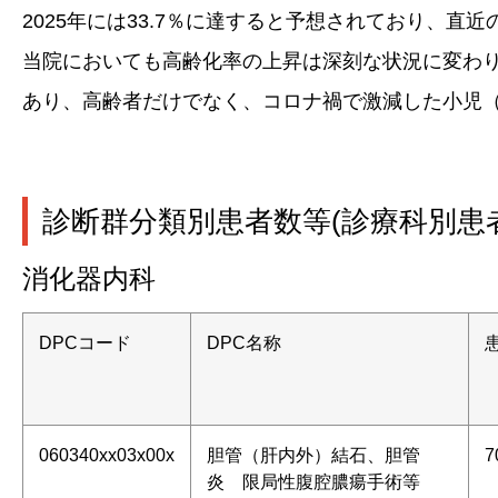
2025年には33.7％に達すると予想されており、直近
当院においても高齢化率の上昇は深刻な状況に変わ
あり、高齢者だけでなく、コロナ禍で激減した小児（
診断群分類別患者数等(診療科別患
消化器内科
DPCコード
DPC名称
060340xx03x00x
胆管（肝内外）結石、胆管
7
炎 限局性腹腔膿瘍手術等