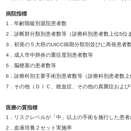
病院指標
1．年齢階級別退院患者数
2．診断群分類別患者数等（診療科別患者数上位5位
3．初発の５大癌のUICC病期分類別並びに再発患者
4．成人市中肺炎の重症度別患者数等
5．脳梗塞の患者数等
6．診療科別主要手術別患者数等（診療科別患者数上
7．その他（ＤＩＣ、敗血症、その他の真菌症および
医療の質指標
1．リスクレベルが「中」以上の手術を施行した患者
2．血液培養２セット実施率