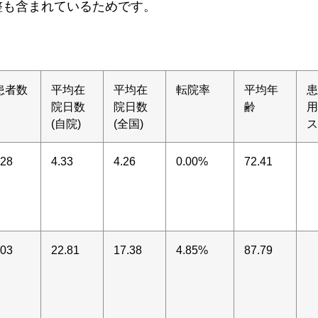
整も含まれているためです。
患者数
平均在
平均在
転院率
平均年
患
院日数
院日数
齢
用
(自院)
(全国)
ス
28
4.33
4.26
0.00%
72.41
03
22.81
17.38
4.85%
87.79