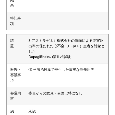
果
特記事
項
議
3 アストラゼネカ株式会社の依頼による左室駆
題
出率の保たれた心不全（HFpEF）患者を対象と
した
Dapagliflozinの第Ⅲ相試験
報告・
① 当該治験薬で発生した重篤な副作用等
審議事
項
審議内
委員からの意見・異論は特になし
容
結
承認