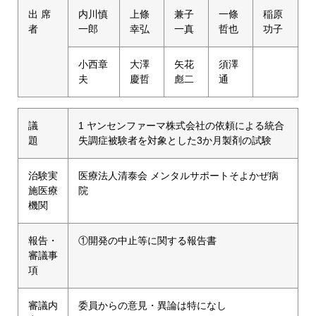
出 席
内川慎
上條
兼子
一條
稲原
者
一郎
幸弘
一真
哲也
功子
小西章
大澤
矢花
須澤
夫
慶哲
彪二
通
議
1 ヤンセンファーマ株式会社の依頼による統合
題
失調症被験者を対象とした3か月製剤の試験
治験実
医療法人清泰会 メンタルサポートそよかぜ病
施医療
院
機関
報告・
①開発の中止等に関する報告書
審議事
項
審議内
委員からの意見・異論は特になし