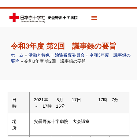
令和3年度 第2回 議事録の要旨
ホーム
»
活動と特色
»
治験審査委員会
»
令和3年度 議事録の
要旨
»
令和3年度 第2回 議事録の要旨
日
2021年 5月 17日 17時 7分
時
～ 17時 15分
場
安曇野赤十字病院 大会議室
所