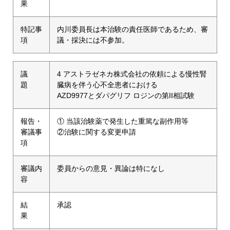
果
特記事
内川委員長は本治験の責任医師であるため、審
項
議・採決には不参加。
議
4 アストラゼネカ株式会社の依頼による慢性腎
題
臓病を伴う心不全患者における
AZD9977とダパグリフ ロジンの第II相試験
報告・
① 当該治験薬で発生した重篤な副作用等
審議事
②治験に関する変更申請
項
審議内
委員からの意見・異論は特になし
容
結
承認
果