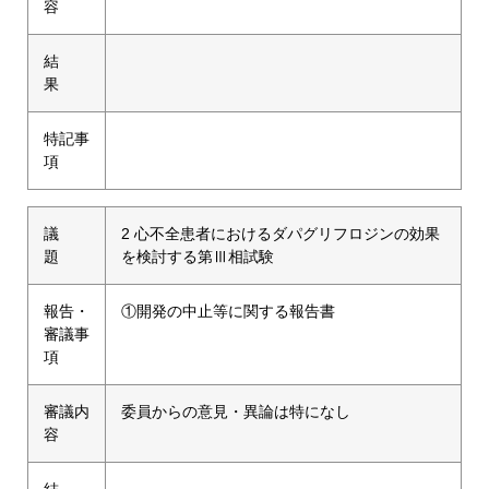
容
結
果
特記事
項
議
2 心不全患者におけるダパグリフロジンの効果
題
を検討する第Ⅲ相試験
報告・
①開発の中止等に関する報告書
審議事
項
審議内
委員からの意見・異論は特になし
容
結