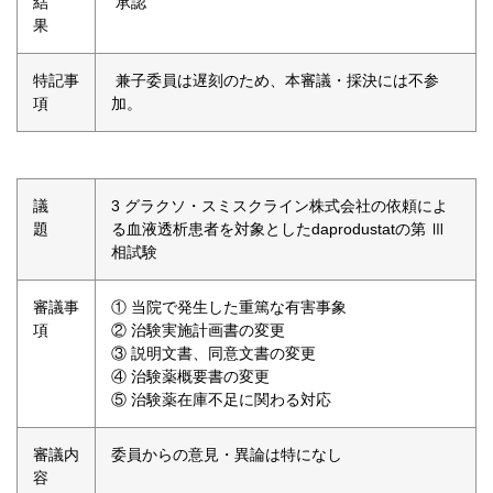
結
承認
果
特記事
兼子委員は遅刻のため、本審議・採決には不参
項
加。
議
3 グラクソ・スミスクライン株式会社の依頼によ
題
る血液透析患者を対象としたdaprodustatの第 Ⅲ
相試験
審議事
① 当院で発生した重篤な有害事象
項
② 治験実施計画書の変更
③ 説明文書、同意文書の変更
④ 治験薬概要書の変更
⑤ 治験薬在庫不足に関わる対応
審議内
委員からの意見・異論は特になし
容