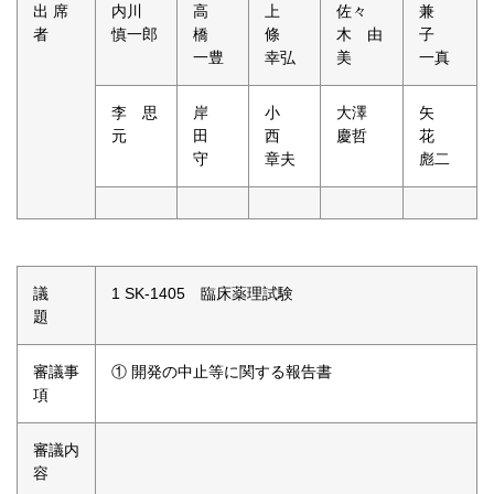
出 席
内川
高
上
佐々
兼
者
慎一郎
橋
條
木 由
子
一豊
幸弘
美
一真
李 思
岸
小
大澤
矢
元
田
西
慶哲
花
守
章夫
彪二
議
1 SK-1405 臨床薬理試験
題
審議事
① 開発の中止等に関する報告書
項
審議内
容