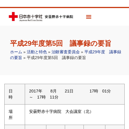
平成29年度第5回 議事録の要旨
ホーム
»
活動と特色
»
治験審査委員会
»
平成29年度 議事録
の要旨
»
平成29年度第5回 議事録の要旨
日
2017年 8月 21日 17時 01分
時
～ 17時 11分
場
安曇野赤十字病院 大会議室（北）
所