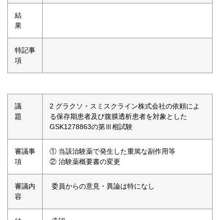
結
果
特記事
項
議
2 グラクソ・スミスクライン株式会社の依頼によ
題
る保存期患者及び腹膜透析患者を対象とした
GSK1278863の第Ⅲ相試験
審議事
① 当該治験薬で発生した重篤な副作用等
項
② 治験薬概要書の変更
審議内
委員からの意見・異論は特になし
容