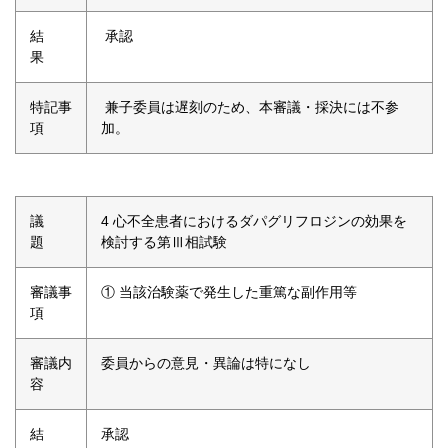
結
承認
果
特記事
兼子委員は遅刻のため、本審議・採決には不参
項
加。
議
4 心不全患者におけるダパグリフロジンの効果を
題
検討する第Ⅲ相試験
審議事
① 当該治験薬で発生した重篤な副作用等
項
審議内
委員からの意見・異論は特になし
容
結
承認