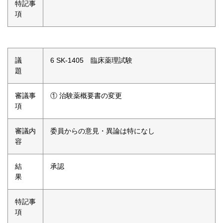
特記事
項
議
6 SK-1405 臨床薬理試験
題
審議事
① 治験薬概要書の変更
項
審議内
委員からの意見・異論は特になし
容
結
承認
果
特記事
項