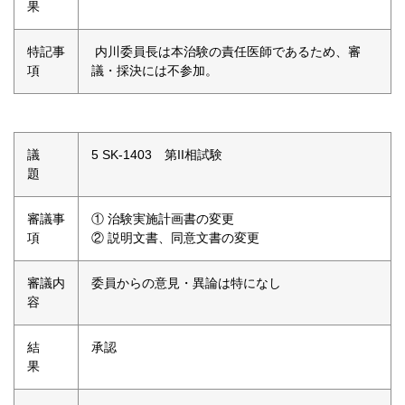
果
特記事
内川委員長は本治験の責任医師であるため、審
項
議・採決には不参加。
議
5 SK-1403 第II相試験
題
審議事
① 治験実施計画書の変更
項
② 説明文書、同意文書の変更
審議内
委員からの意見・異論は特になし
容
結
承認
果