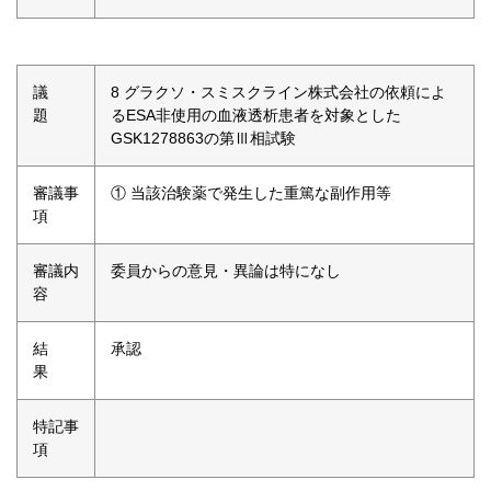
議
8 グラクソ・スミスクライン株式会社の依頼によ
題
るESA非使用の血液透析患者を対象とした
GSK1278863の第Ⅲ相試験
審議事
① 当該治験薬で発生した重篤な副作用等
項
審議内
委員からの意見・異論は特になし
容
結
承認
果
特記事
項