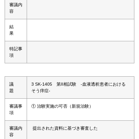
審議内
容
結
果
特記事
項
議
3 SK-1405 第II相試験 -血液透析患者における
題
そう痒症-
審議事
① 治験実施の可否（新規治験）
項
審議内
提出された資料に基づき審査した
容