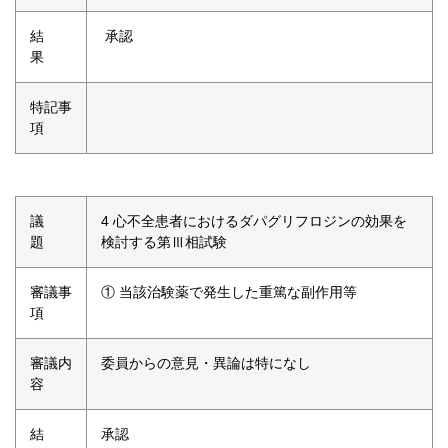
結
承認
果
特記事
項
議
4 心不全患者におけるダパグリフロジンの効果を
題
検討する第Ⅲ相試験
審議事
① 当該治験薬で発生した重篤な副作用等
項
審議内
委員からの意見・異論は特になし
容
結
承認