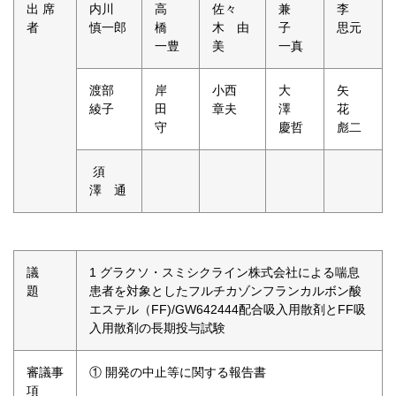
出 席
内川
高
佐々
兼
李
者
慎一郎
橋
木 由
子
思元
一豊
美
一真
渡部
岸
小西
大
矢
綾子
田
章夫
澤
花
守
慶哲
彪二
須
澤 通
議
1 グラクソ・スミシクライン株式会社による喘息
題
患者を対象としたフルチカゾンフランカルボン酸
エステル（FF)/GW642444配合吸入用散剤とFF吸
入用散剤の長期投与試験
審議事
① 開発の中止等に関する報告書
項