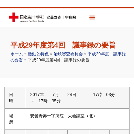
平成29年度第4回 議事録の要旨
ホーム
»
活動と特色
»
治験審査委員会
»
平成29年度 議事録
の要旨
»
平成29年度第4回 議事録の要旨
日
2017年 7月 24日 17時 03分
時
～ 17時 35分
場
安曇野赤十字病院 大会議室（北）
所