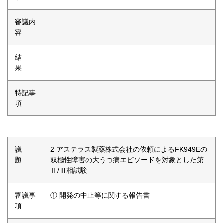
審議内
容
結
果
特記事
項
議
2 アステラス製薬株式会社の依頼によるFK949Eの
題
双極性障害の大うつ病エピソードを対象とした第
Ⅱ/Ⅲ相試験
審議事
① 開発の中止等に関する報告書
項