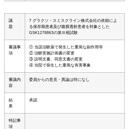
議
7 グラクソ・スミスクライン株式会社の依頼によ
題
る保存期患者及び腹膜透析患者を対象とした
GSK1278863の第Ⅲ相試験
審議事
① 当該治験薬で発生した重篤な副作用等
項
② 治験実施計画書の変更
③ 説明文書、同意文書の変更
④ 当院で発生した重篤な有害事象
審議内
委員からの意見・異論は特になし
容
結
承認
果
特記事
項