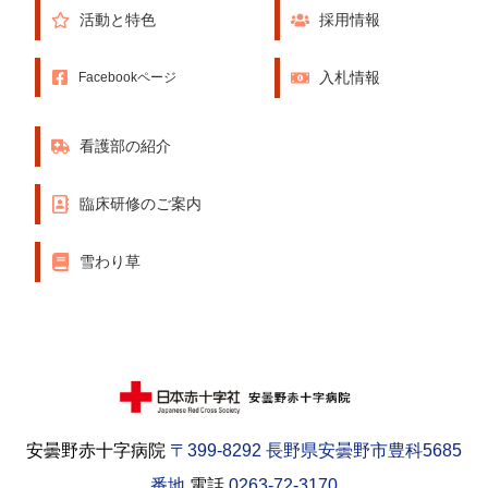
活動と特色
採用情報
入札情報
Facebookページ
看護部の紹介
臨床研修のご案内
雪わり草
安曇野赤十字病院
〒399-8292 長野県安曇野市豊科5685
番地
電話
0263-72-3170