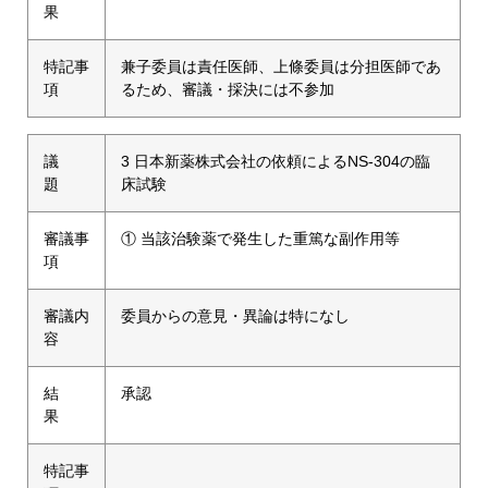
果
特記事
兼子委員は責任医師、上條委員は分担医師であ
項
るため、審議・採決には不参加
議
3 日本新薬株式会社の依頼によるNS-304の臨
題
床試験
審議事
① 当該治験薬で発生した重篤な副作用等
項
審議内
委員からの意見・異論は特になし
容
結
承認
果
特記事