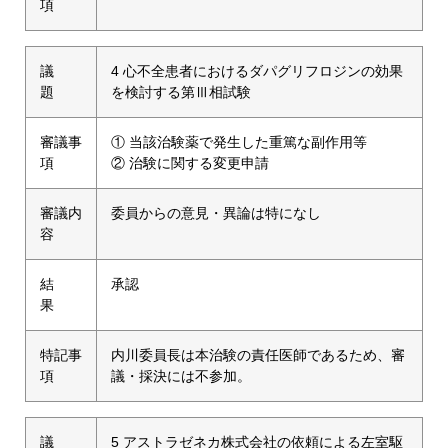
項
議
4 心不全患者におけるダパグリフロジンの効果
題
を検討する第Ⅲ相試験
審議事
① 当該治験薬で発生した重篤な副作用等
項
② 治験に関する変更申請
審議内
委員からの意見・異論は特になし
容
結
承認
果
特記事
内川委員長は本治験の責任医師であるため、審
項
議・採決には不参加。
議
5 アストラゼネカ株式会社の依頼による左室駆