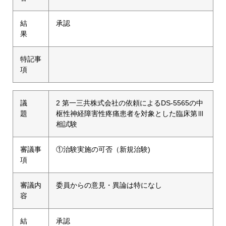
結
承認
果
特記事
項
議
2 第一三共株式会社の依頼によるDS-5565の中
題
枢性神経障害性疼痛患者を対象とした臨床第Ⅲ
相試験
審議事
①治験実施の可否（新規治験)
項
審議内
委員からの意見・異論は特になし
容
結
承認