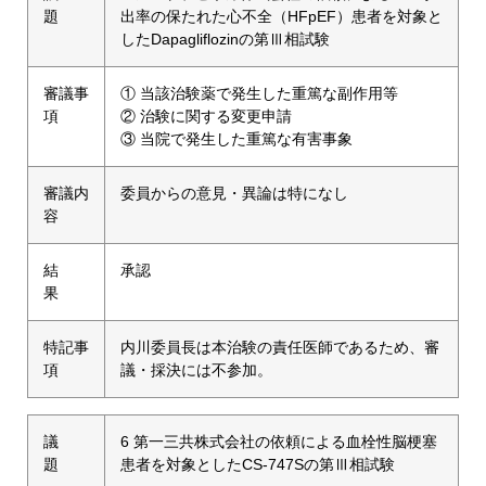
題
出率の保たれた心不全（HFpEF）患者を対象と
したDapagliflozinの第Ⅲ相試験
審議事
① 当該治験薬で発生した重篤な副作用等
項
② 治験に関する変更申請
③ 当院で発生した重篤な有害事象
審議内
委員からの意見・異論は特になし
容
結
承認
果
特記事
内川委員長は本治験の責任医師であるため、審
項
議・採決には不参加。
議
6 第一三共株式会社の依頼による血栓性脳梗塞
題
患者を対象としたCS-747Sの第Ⅲ相試験