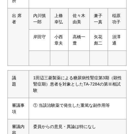
所
出 席
内川慎
上條
佐々木
兼子
稲原
者
一郎
幸弘
由美
一真
功子
岸田守
小西
高橋一
矢花
須澤
章夫
豊
彪二
通
議
1田辺三菱製薬による糖尿病性腎症第3期（顕性
題
腎症期）患者を対象としたTA-7284の第Ⅲ相試
験
審議事
① 当該治験薬で発生した重篤な副作用等
項
審議内
委員からの意見・異論は特になし
容