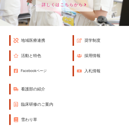
詳しくはこちらから
地域医療連携
奨学制度
活動と特色
採用情報
入札情報
Facebookページ
看護部の紹介
臨床研修のご案内
雪わり草