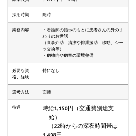
採用時期
随時
業務内容
・看護師の指示のもとに患者さんの身のま
わりのお世話
（食事介助、清潔や排泄援助、移動、シー
ツ交換等）
・病棟内や病室の環境整備
必要な資
特になし
格、経験
選考方法
面接
待遇
時給
円
（交通費別途支
1,
150
給）
（
時
からの
深夜時間帯は
22
円
1,
438