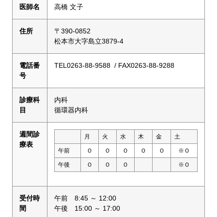
医師名
高橋 文子
住所
〒390-0852
松本市大字島立3879-4
電話番
TEL0263-88-9588 / FAX0263-88-9288
号
診療科
内科
目
循環器内科
週間診
月
火
水
木
金
土
療表
午前
Ｏ
Ｏ
Ｏ
Ｏ
Ｏ
※Ｏ
午後
Ｏ
Ｏ
Ｏ
※Ｏ
受付時
午前 8:45 ～ 12:00
間
午後 15:00 ～ 17:00