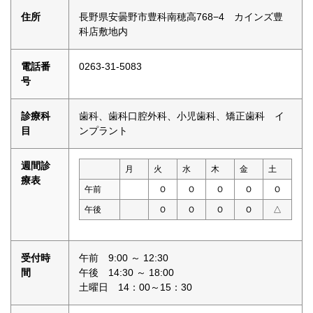
住所
長野県安曇野市豊科南穂高768−4 カインズ豊
科店敷地内
電話番
0263-31-5083
号
診療科
歯科、歯科口腔外科、小児歯科、矯正歯科 イ
目
ンプラント
週間診
月
火
水
木
金
土
療表
午前
Ｏ
Ｏ
Ｏ
Ｏ
Ｏ
午後
Ｏ
Ｏ
Ｏ
Ｏ
△
受付時
午前 9:00 ～ 12:30
間
午後 14:30 ～ 18:00
土曜日 14：00～15：30