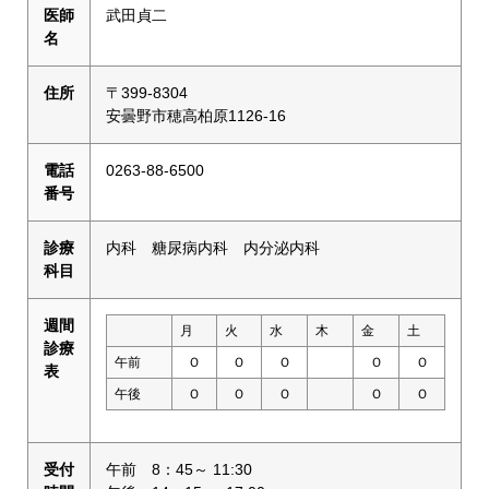
医師
武田貞二
名
住所
〒399-8304
安曇野市穂高柏原1126-16
電話
0263-88-6500
番号
診療
内科 糖尿病内科 内分泌内科
科目
週間
月
火
水
木
金
土
診療
午前
Ｏ
Ｏ
Ｏ
Ｏ
Ｏ
表
午後
Ｏ
Ｏ
Ｏ
Ｏ
Ｏ
受付
午前 8：45～ 11:30