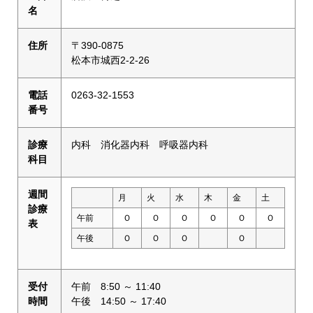
名
住所
〒390-0875
松本市城西2-2-26
電話
0263-32-1553
番号
診療
内科 消化器内科 呼吸器内科
科目
週間
月
火
水
木
金
土
診療
午前
Ｏ
Ｏ
Ｏ
Ｏ
Ｏ
Ｏ
表
午後
Ｏ
Ｏ
Ｏ
Ｏ
受付
午前 8:50 ～ 11:40
時間
午後 14:50 ～ 17:40