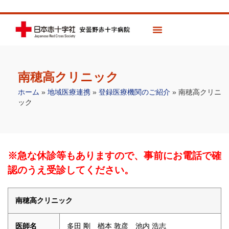
南穂高クリニック
ホーム
»
地域医療連携
»
登録医療機関のご紹介
»
南穂高クリニ
ック
※急な休診等もありますので、事前にお電話で確
認のうえ受診してください。
南穂高クリニック
医師名
多田 剛 楢本 敦彦 池内 浩志