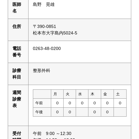
医師
島野 晃雄
名
住所
〒390-0851
松本市大字島内5024-5
電話
0263-48-0200
番号
診療
整形外科
科目
週間
月
火
水
木
金
土
診療
午前
Ｏ
Ｏ
Ｏ
Ｏ
Ｏ
Ｏ
表
午後
Ｏ
Ｏ
Ｏ
Ｏ
受付
午前 9:00 ～12:30