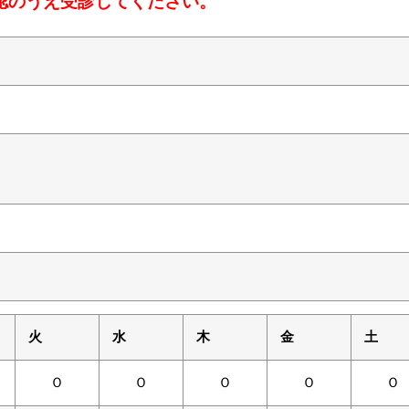
認のうえ受診してください。
火
水
木
金
土
Ｏ
Ｏ
Ｏ
Ｏ
Ｏ