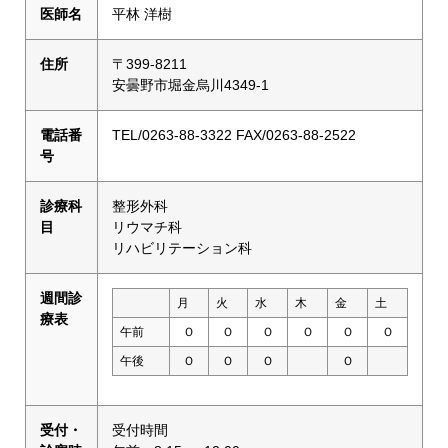
医師名
平林 洋樹
住所
〒399-8211
安曇野市堀金烏川4349-1
電話番
TEL/0263-88-3322 FAX/0263-88-2522
号
診療科
整形外科
目
リウマチ科
リハビリテーション科
週間診
月
火
水
木
金
土
療表
午前
Ｏ
Ｏ
Ｏ
Ｏ
Ｏ
Ｏ
午後
Ｏ
Ｏ
Ｏ
Ｏ
受付・
受付時間