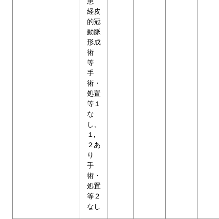
患
経皮
的冠
動脈
形成
術
等
手
術・
処置
等１
な
し、
１,
２あ
り
手
術・
処置
等２
なし