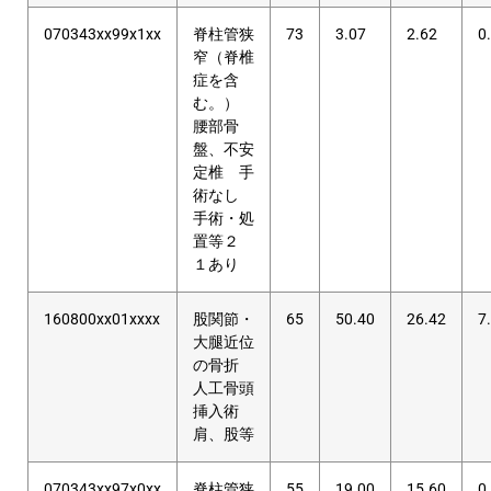
070343xx99x1xx
脊柱管狭
73
3.07
2.62
0
窄（脊椎
症を含
む。）
腰部骨
盤、不安
定椎 手
術なし
手術・処
置等２
１あり
160800xx01xxxx
股関節・
65
50.40
26.42
7
大腿近位
の骨折
人工骨頭
挿入術
肩、股等
070343xx97x0xx
脊柱管狭
55
19.00
15.60
0