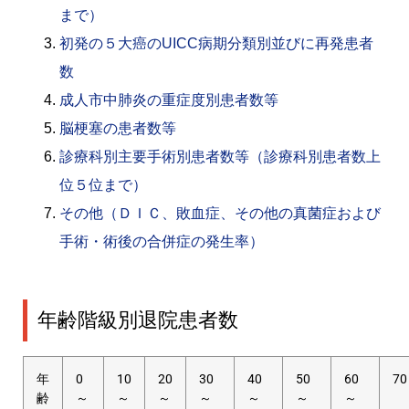
まで）
初発の５大癌のUICC病期分類別並びに再発患者
数
成人市中肺炎の重症度別患者数等
脳梗塞の患者数等
診療科別主要手術別患者数等（診療科別患者数上
位５位まで）
その他（ＤＩＣ、敗血症、その他の真菌症および
手術・術後の合併症の発生率）
年齢階級別退院患者数
年
0
10
20
30
40
50
60
7
齢
～
～
～
～
～
～
～