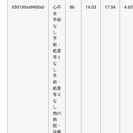
050130xx9900x0
心不
86
19.03
17.54
4.6
全
手術
な
し
手
術・
処置
等１
な
し
手
術・
処置
等２
な
し
他の
病
院・
診療