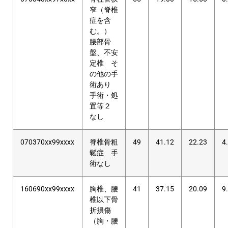
窄（脊椎
症を含
む。）
腰部骨
盤、不安
定椎 そ
の他の手
術あり
手術・処
置等２
なし
070370xx99xxxx
脊椎骨粗
49
41.12
22.23
4
鬆症 手
術なし
160690xx99xxxx
胸椎、腰
41
37.15
20.09
9
椎以下骨
折損傷
（胸・腰