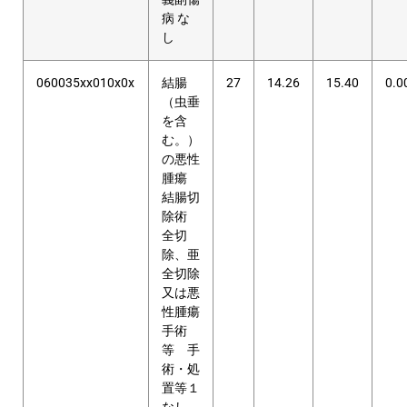
病 な
し
060035xx010x0x
結腸
27
14.26
15.40
0.0
（虫垂
を含
む。）
の悪性
腫瘍
結腸切
除術
全切
除、亜
全切除
又は悪
性腫瘍
手術
等 手
術・処
置等１