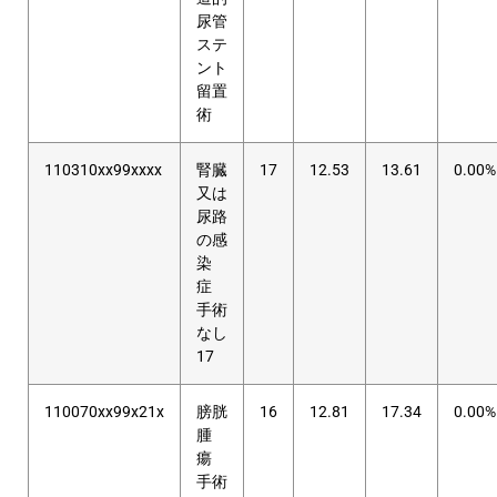
尿管
ステ
ント
留置
術
110310xx99xxxx
腎臓
17
12.53
13.61
0.00%
又は
尿路
の感
染
症
手術
なし
17
110070xx99x21x
膀胱
16
12.81
17.34
0.00%
腫
瘍
手術