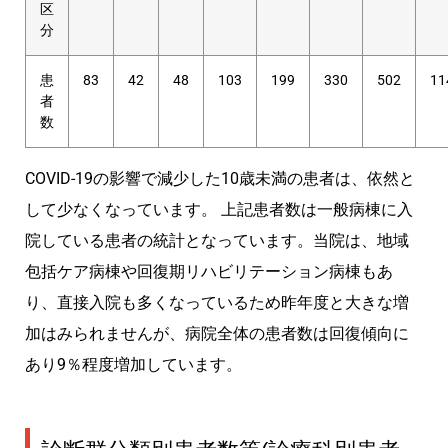
区
分
患
83
42
48
103
199
330
502
11
者
数
COVID-19の影響で減少した10歳未満の患者は、依然と
して少なくなっています。 上記患者数は一般病棟に入
院している患者の統計となっています。当院は、地域
包括ケア病棟や回復期リハビリテーション病棟もあ
り、直接入院も多くなっているため昨年度と大きな増
加はみられませんが、病院全体の患者数は回復傾向に
あり9％程度増加しています。