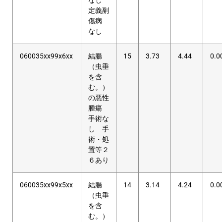
なし
定義副
傷病
なし
060035xx99x6xx
結腸
15
3.73
4.44
0.0
（虫垂
を含
む。）
の悪性
腫瘍
手術な
し 手
術・処
置等２
６あり
060035xx99x5xx
結腸
14
3.14
4.24
0.0
（虫垂
を含
む。）