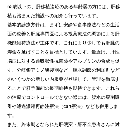
65歳以下の、肝移植適応のある年齢層の方には、肝移
植も踏まえた施設への紹介も行っています。
基本的診療方針は、まずは安静や食事療法などの生活
面の改善と肝臓専門医による投薬療法の調節による肝
機能維持療法が主体です。これにより少しでも肝臓の
寿命を延ばすことを目標としています。最近は、肝性
脳症に対する難吸収性抗菌薬やアルブミンの合成を促
す、分岐鎖アミノ酸製剤など、腹水調節の利尿剤など
のいくつかの新しい内服薬が登場して、管理を徹底す
ることで肝予備能の長期維持も期待できます。これら
の治療でコントロールできない際には、腹水の穿刺吸
引や濾過濃縮再静注療法（cart療法）なども併用しま
す。
また、終末期となられた肝硬変・肝不全患者さんに対