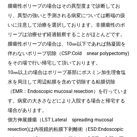
腫瘍性ポリープの場合はその異型度まで診断してお
り、異型の強いと予測される病変については断端の扱
いに注意して治療を選択しております。非腫瘍性のポ
リープは治療せず経過観察することがほとんどです。
腫瘍性ポリープの場合は、10㎜以下であれば熱凝固を
伴わないポリープ切除（CSP:Cold snear polypectomy)
をその場で行い帰宅して頂いております。
10㎜以上の場合はポリープ基部にボスミン加生理食塩
水を局注して周辺粘膜を含めて切除する粘膜切除
（EMR：Endoscopic mucosal resection）を行っていま
す。病変の大きさなどにより入院する場合と帰宅する
場合があります。
側方伸展腫瘍（LST:Lateral spreading mucosal
resection)は内視鏡的粘膜下剥離術（ESD:Endoscopic