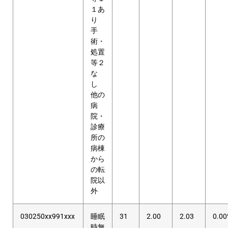
１あ
り
手
術・
処置
等２
な
し
他の
病
院・
診療
所の
病棟
から
の転
院以
外
030250xx991xxx
睡眠
31
2.00
2.03
0.0
時無