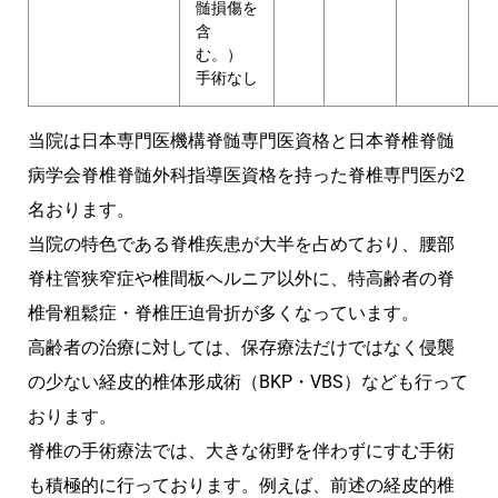
髄損傷を
含
む。）
手術なし
当院は日本専門医機構脊髄専門医資格と日本脊椎脊髄
病学会脊椎脊髄外科指導医資格を持った脊椎専門医が2
名おります。
当院の特色である脊椎疾患が大半を占めており、腰部
脊柱管狭窄症や椎間板ヘルニア以外に、特高齢者の脊
椎骨粗鬆症・脊椎圧迫骨折が多くなっています。
高齢者の治療に対しては、保存療法だけではなく侵襲
の少ない経皮的椎体形成術（BKP・VBS）なども行って
おります。
脊椎の手術療法では、大きな術野を伴わずにすむ手術
も積極的に行っております。例えば、前述の経皮的椎