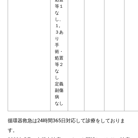
等１
な
し、
１,
３あ
り
手
術・
処置
等２
な
し
定義
副傷
病
なし
循環器救急は24時間365日対応して診療をしておりま
す。