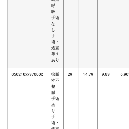
呼
吸
手術
な
し
手
術・
処置
等１
あり
050210xx97000x
徐脈
29
14.79
9.89
6.9
性不
整
脈
手術
あ
り
手
術・
処置