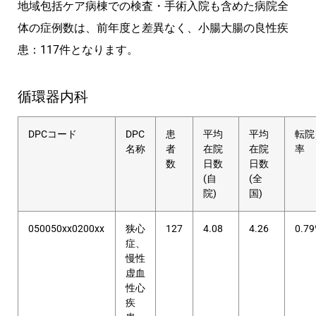
地域包括ケア病棟での検査・手術入院も含めた病院全
体の症例数は、前年度と差異なく、小腸大腸の良性疾
患：117件となります。
循環器内科
DPCコード
DPC
患
平均
平均
転院
名称
者
在院
在院
率
数
日数
日数
(自
(全
院)
国)
050050xx0200xx
狭心
127
4.08
4.26
0.7
症、
慢性
虚血
性心
疾