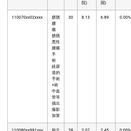
院)
国)
110070xx02xxxx
膀胱
30
8.13
6.89
0.00%
腫
瘍
膀胱
悪性
腫瘍
手
術
経尿
道的
手術
+術
中血
管等
描出
撮影
加算
110080xx991xxx
前立
28
2.07
2.45
0.00%