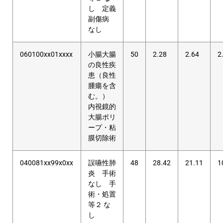
し 定義
副傷病
なし
060100xx01xxxx
小腸大腸
50
2.28
2.64
2
の良性疾
患（良性
腫瘍を含
む。）
内視鏡的
大腸ポリ
ープ・粘
膜切除術
040081xx99x0xx
誤嚥性肺
48
28.42
21.11
1
炎 手術
なし 手
術・処置
等２ な
し