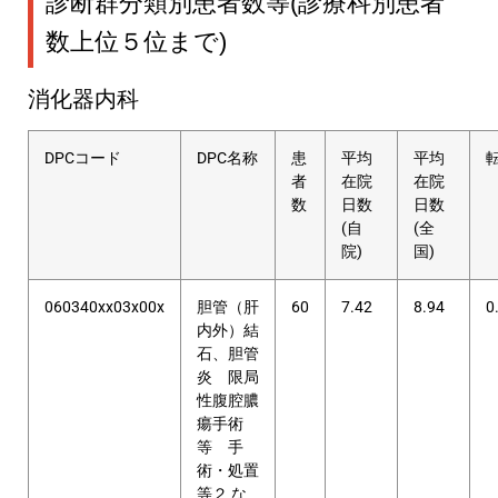
診断群分類別患者数等(診療科別患者
数上位５位まで)
消化器内科
DPCコード
DPC名称
患
平均
平均
者
在院
在院
数
日数
日数
(自
(全
院)
国)
060340xx03x00x
胆管（肝
60
7.42
8.94
0
内外）結
石、胆管
炎 限局
性腹腔膿
瘍手術
等 手
術・処置
等２ な