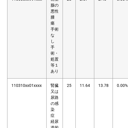
腺の
悪性
腫
瘍
手術
な
し
手
術・
処置
等１
あり
110310xx01xxxx
腎臓
25
11.64
13.78
0.00%
又は
尿路
の感
染
症
経尿
道的