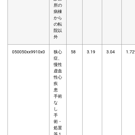
所の
病棟
から
の転
院以
外
050050xx9910x0
狭心
58
3.19
3.04
1.7
症、
慢性
虚血
性心
疾
患
手術
な
し
手
術・
処置
等１