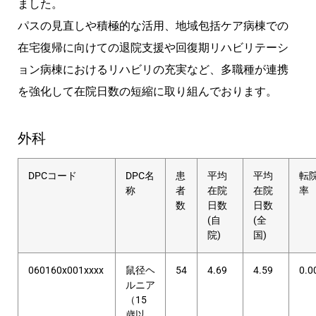
ました。
パスの見直しや積極的な活用、地域包括ケア病棟での
在宅復帰に向けての退院支援や回復期リハビリテーシ
ョン病棟におけるリハビリの充実など、多職種が連携
を強化して在院日数の短縮に取り組んでおります。
外科
DPCコード
DPC名
患
平均
平均
転
称
者
在院
在院
率
数
日数
日数
(自
(全
院)
国)
060160x001xxxx
鼠径ヘ
54
4.69
4.59
0.0
ルニア
（15
歳以