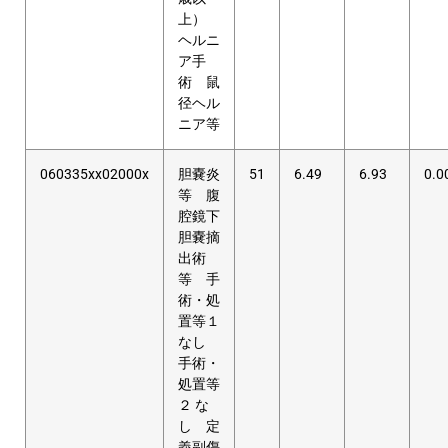
上）
ヘルニ
ア手
術 鼠
径ヘル
ニア等
060335xx02000x
胆嚢炎
51
6.49
6.93
0.0
等 腹
腔鏡下
胆嚢摘
出術
等 手
術・処
置等１
なし
手術・
処置等
２ な
し 定
義副傷