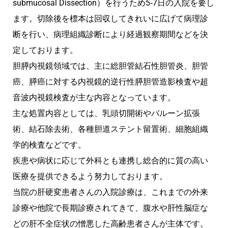
submucosal Dissection）を行うため5‐7日の入院を要し
ます。切除後を標本は回収してきれいに広げて病理診
断を行い、病理組織診断により経過観察期間などを決
定しております。
胆膵内視鏡領域では、主に総胆管結石性胆管炎、胆管
癌、膵癌に対する内視鏡的逆行性膵胆管造影検査や超
音波内視鏡検査が主な内容となっています。
主な処置内容としては、乳頭切開術やバルーン拡張
術、結石除去術、各種胆道ステント留置術、細胞組織
学的検査などです。
疾患や病状に応じて外科とも連携し総合的に質の高い
医療を提供できるよう努力しております。
当院の肝硬変患者さんの入院診療は、これまでの外来
診療や他院で長期診療されてきて、腹水や肝性脳症な
どの肝不全症状の憎悪した高齢患者さんが主体です。