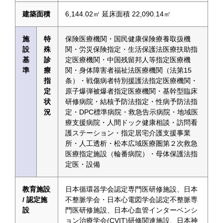
建築面積
6,144.02㎡ 延床面積 22,090.14㎡
施
特
保険医療機関・国民健康保険療養取扱機
設
殊
関・労災保険指定・生活保護法医療扶助指
基
診
定医療機関・中国残留邦人等指定医療機
準
療
関・身体障害者福祉法医療機関（法第15
指
条）・戦傷病者特別援護法指定医療機関・
定
原子爆弾被爆者指定医療機関・基幹型臨床
状
研修病院・結核予防法指定・性病予防法指
況
定・DPC標準病院・救急告示病院・地域医
療支援病院・人間ドック健康相談・訪問看
護ステーション・指定居宅介護支援事業
所・人工透析・松本広域医療圏第２次救急
医療指定施設（輪番病院）・母体保護法指
定医・設備
教育施設
日本循環器学会認定専門医研修施設、日本
/ 認定施
不整脈学会・日本心電図学会認定不整脈専
設
門医研修施設、日本心血管インターベンシ
ョン治療学会(CVIT)研修関連施設、日本神