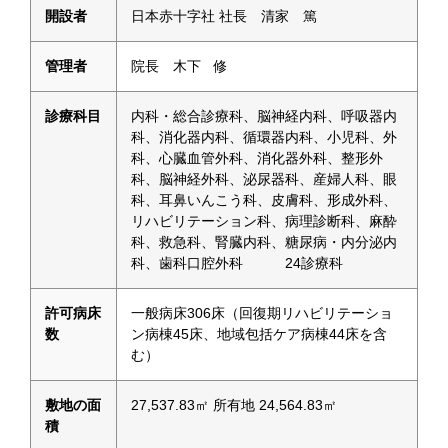
開設者
日本赤十字社 社長 清家 篤
管理者
院長 木下 修
診療科目
内科・総合診療科、脳神経内科、呼吸器内
科、消化器内科、循環器内科、小児科、外
科、心臓血管外科、消化器外科、整形外
科、脳神経外科、泌尿器科、産婦人科、眼
科、耳鼻いんこう科、皮膚科、形成外科、
リハビリテーション科、病理診断科、麻酔
科、救急科、腎臓内科、糖尿病・内分泌内
科、歯科口腔外科 24診療科
許可病床
一般病床306床（回復期リハビリテーショ
数
ン病棟45床、地域包括ケア病棟44床を含
む）
敷地の面
27,537.83㎡ 所有地 24,564.83㎡
積