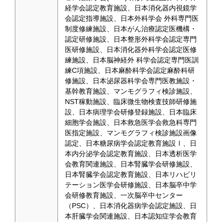
経学会認定教育施設、日本消化器内視鏡学
会認定指導施設、日本外科学会 外科専門医
制度修練施設、日本がん治療認定医機構・
認定研修施設、日本整形外科学会認定専門
医研修施設、日本消化器外科学会認定医修
練施設、日本脳神経外 科学会認定専門医訓
練C項施設、日本麻酔科学会認定麻酔科研
修施設、日本泌尿器科学会専門医教施設・
基幹教育施設、マンモグラフィ検診施設、
NST稼動施設、臨床微生物検査技師研修施
設、日本病理学会研修登録施設、日本臨床
細胞学会施設、日本救急医学会救急科専門
医指定施設、マンモグラフィ検診施設画像
認定、日本糖尿病学会認定教育施設Ⅰ、日
本内分泌学会認定教育施設、日本透析医学
会教育関連施設、日本腎臓学会研修施設、
日本腎臓学会認定教育施設、日本リハビリ
テーション医学会研修施設、日本脳卒中学
会研修教育施設、一次脳卒中センター
（PSC）、日本消化器病学会認定施設、日
本肝臓学会関連施設、日本認知症学会教育